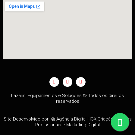
F
I
Y
a
n
o
c
s
u
e
t
t
b
a
u
Lazarini Equipamentos e Soluções © Todos os direitos
o
g
b
reservados
o
r
e
k
a
m
Site Desenvolvido por: 🚀
Agência Digital HGX
Criação de Sites
Profissionais
e
Marketing Digital