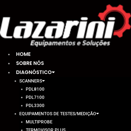
Ir
para
o
conteúdo
HOME
SOBRE NÓS
DIAGNÓSTICO
SCANNERS
PDL8100
PDL7100
PDL3300
EQUIPAMENTOS DE TESTES/MEDIÇÃO
MULTIPROBE
TERMOVISOR PLUS