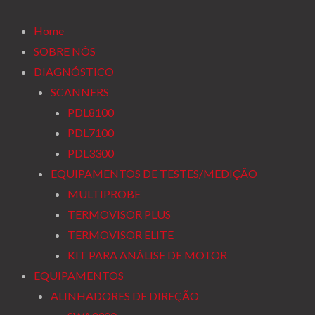
Ir
para
Home
o
SOBRE NÓS
conteúdo
DIAGNÓSTICO
SCANNERS
PDL8100
PDL7100
PDL3300
EQUIPAMENTOS DE TESTES/MEDIÇÃO
MULTIPROBE
TERMOVISOR PLUS
TERMOVISOR ELITE
KIT PARA ANÁLISE DE MOTOR
EQUIPAMENTOS
ALINHADORES DE DIREÇÃO